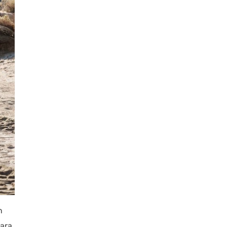
n
para