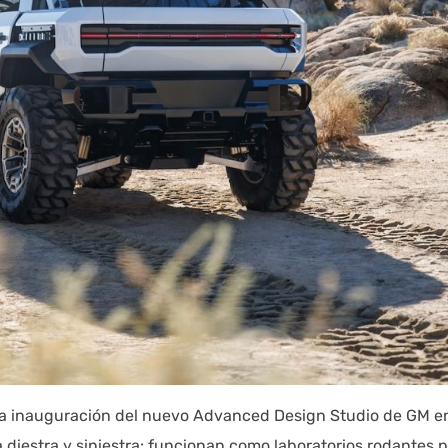
 la inauguración del nuevo Advanced Design Studio de GM e
 diestra y siniestra: funcionan como laboratorios rodantes 