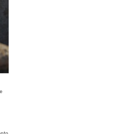
e
epto