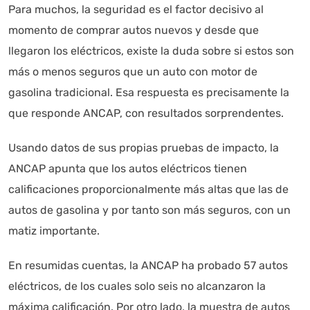
Para muchos, la seguridad es el factor decisivo al
momento de comprar autos nuevos y desde que
llegaron los eléctricos, existe la duda sobre si estos son
más o menos seguros que un auto con motor de
gasolina tradicional. Esa respuesta es precisamente la
que responde ANCAP, con resultados sorprendentes.
Autoanalítica IA
Agente Inteligente
Usando datos de sus propias pruebas de impacto, la
ANCAP apunta que los autos eléctricos tienen
Estoy aquí para encontrar lo que necesitas. ¿Qué estás
calificaciones proporcionalmente más altas que las de
buscando? "Este asistente con IA (OpenAI) ofrece
autos de gasolina y por tanto son más seguros, con un
información referencial que puede contener errores.
Asistente con IA en desarrollo. Autoanalítica optimiza
matiz importante.
diariamente su exactitud."
En resumidas cuentas, la ANCAP ha probado 57 autos
eléctricos, de los cuales solo seis no alcanzaron la
máxima calificación. Por otro lado, la muestra de autos