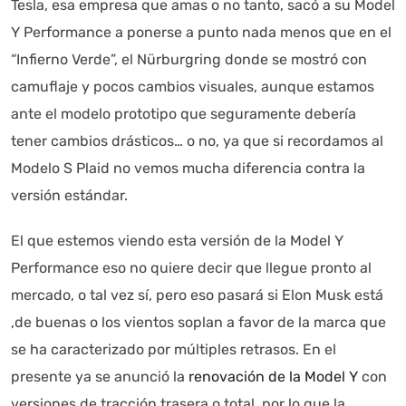
Tesla, esa empresa que amas o no tanto, sacó a su Model
Y Performance a ponerse a punto nada menos que en el
“Infierno Verde”, el Nürburgring donde se mostró con
camuflaje y pocos cambios visuales, aunque estamos
ante el modelo prototipo que seguramente debería
tener cambios drásticos… o no, ya que si recordamos al
Autoanalítica IA
Agente Inteligente
Modelo S Plaid no vemos mucha diferencia contra la
versión estándar.
Estoy aquí para encontrar lo que necesitas. ¿Qué estás
buscando? "Este asistente con IA (OpenAI) ofrece
El que estemos viendo esta versión de la Model Y
información referencial que puede contener errores.
Performance eso no quiere decir que llegue pronto al
Asistente con IA en desarrollo. Autoanalítica optimiza
mercado, o tal vez sí, pero eso pasará si Elon Musk está
diariamente su exactitud."
,de buenas o los vientos soplan a favor de la marca que
se ha caracterizado por múltiples retrasos. En el
presente ya se anunció la
renovación de la Model Y
con
versiones de tracción trasera o total, por lo que la