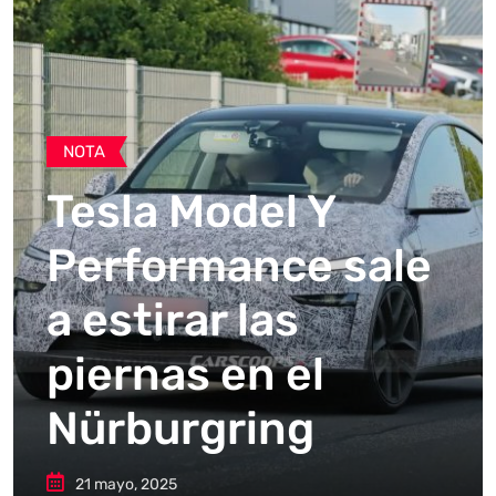
NOTA
Tesla Model Y
Performance sale
a estirar las
piernas en el
Nürburgring
21 mayo, 2025