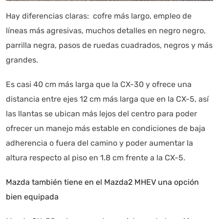
Hay diferencias claras: cofre más largo, empleo de
líneas más agresivas, muchos detalles en negro negro,
parrilla negra, pasos de ruedas cuadrados, negros y más
grandes.
Es casi 40 cm más larga que la CX-30 y ofrece una
distancia entre ejes 12 cm más larga que en la CX-5, así
Autoanalítica IA
Agente Inteligente
las llantas se ubican más lejos del centro para poder
ofrecer un manejo más estable en condiciones de baja
Estoy aquí para encontrar lo que necesitas. ¿Qué estás
buscando? "Este asistente con IA (OpenAI) ofrece
adherencia o fuera del camino y poder aumentar la
información referencial que puede contener errores.
altura respecto al piso en 1.8 cm frente a la CX-5.
Asistente con IA en desarrollo. Autoanalítica optimiza
diariamente su exactitud."
Mazda también tiene en el Mazda2 MHEV una opción
bien equipada