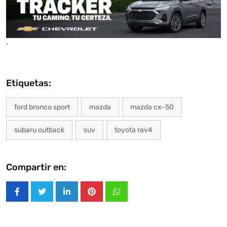
.
Etiquetas:
ford bronco sport
mazda
mazda cx-50
subaru outback
suv
toyota rav4
Compartir en:
LinkedIn
Pinterest
Whatsapp