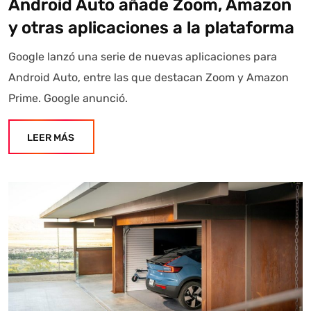
Android Auto añade Zoom, Amazon
información referencial que puede contener errores.
Asistente con IA en desarrollo. Autoanalítica optimiza
y otras aplicaciones a la plataforma
diariamente su exactitud."
Google lanzó una serie de nuevas aplicaciones para
Android Auto, entre las que destacan Zoom y Amazon
Prime. Google anunció.
LEER MÁS