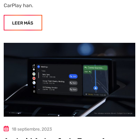
CarPlay han.
LEER MÁS
Autoanalítica IA
Agente Inteligente
Estoy aquí para encontrar lo que necesitas. ¿Qué estás
18 septiembre, 2023
buscando? "Este asistente con IA (OpenAI) ofrece