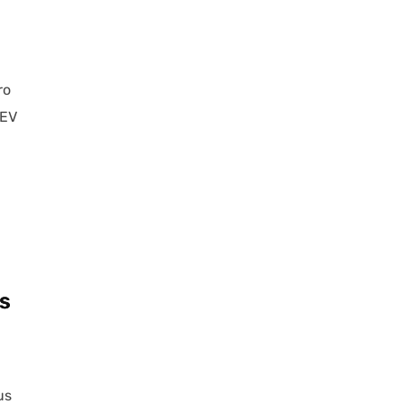
ro
 EV
es
us