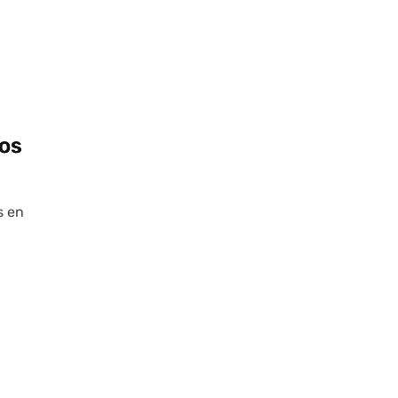
os
s en