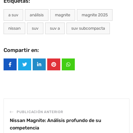
Etiquetas:
a suv
análisis
magnite
magnite 2025
nissan
suv
suv a
suv subcompacta
Compartir en:
LinkedIn
Pinterest
Whatsapp
PUBLICACIÓN ANTERIOR
Nissan Magnite: Análisis profundo de su
competencia