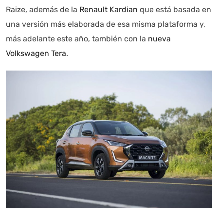
Raize, además de la
Renault Kardian
que está basada en
una versión más elaborada de esa misma plataforma y,
más adelante este año, también con la
nueva
Autoanalítica IA
Agente Inteligente
Volkswagen Tera
.
Estoy aquí para encontrar lo que necesitas. ¿Qué estás
buscando? "Este asistente con IA (OpenAI) ofrece
información referencial que puede contener errores.
Asistente con IA en desarrollo. Autoanalítica optimiza
diariamente su exactitud."