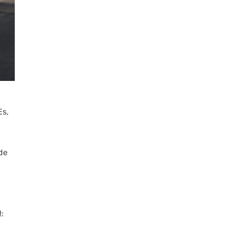
Es,
de
: