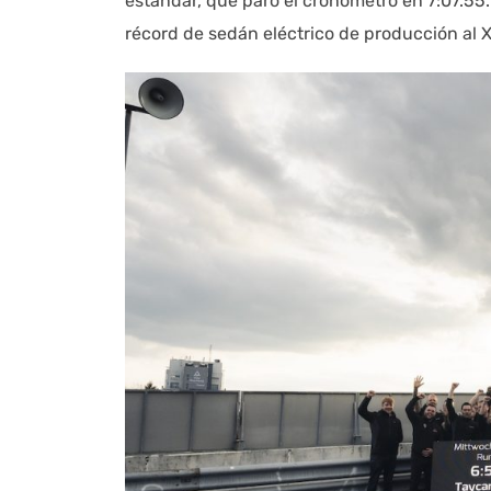
estándar, que paró el cronómetro en 7:07.55. 
récord de sedán eléctrico de producción al X