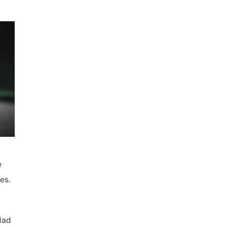
e
es.
dad