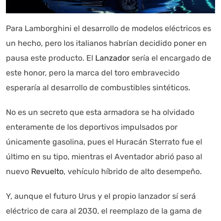
Autoanalítica IA
Agente Inteligente
Para Lamborghini el desarrollo de modelos eléctricos es
Estoy aquí para encontrar lo que necesitas. ¿Qué estás
buscando? "Este asistente con IA (OpenAI) ofrece
un hecho, pero los italianos habrían decidido poner en
información referencial que puede contener errores.
pausa este producto. El
Lanzador
sería el encargado de
Asistente con IA en desarrollo. Autoanalítica optimiza
este honor, pero la marca del toro embravecido
diariamente su exactitud."
esperaría al desarrollo de combustibles sintéticos.
No es un secreto que esta armadora se ha olvidado
enteramente de los deportivos impulsados por
únicamente gasolina, pues el Huracán Sterrato fue el
último en su tipo, mientras el Aventador abrió paso al
nuevo
Revuelto
, vehículo híbrido de alto desempeño.
Y, aunque el futuro Urus y el propio lanzador sí será
eléctrico de cara al 2030, el reemplazo de la gama de