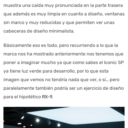
muestra una caída muy pronunciada en la parte trasera
Autoanalítica IA
Agente Inteligente
que además es muy limpia en cuanto a diseño, ventanas
sin marco y muy reducidas y que permiten ver unas
Estoy aquí para encontrar lo que necesitas. ¿Qué estás
buscando? "Este asistente con IA (OpenAI) ofrece
cabeceras de diseño minimalista.
información referencial que puede contener errores.
Asistente con IA en desarrollo. Autoanalítica optimiza
Básicamente eso es todo, pero recurriendo a lo que la
diariamente su exactitud."
marca nos ha mostrado anteriormente nos tenemos que
poner a imaginar mucho ya que como sabes el Iconic SP
ya tiene luz verde para desarrollo, por lo que esta
imagen que vemos no tendría nada que ver, o sí… pero
paralelamente también podría ser un ejercicio de diseño
para el hipotético
RX-9
.