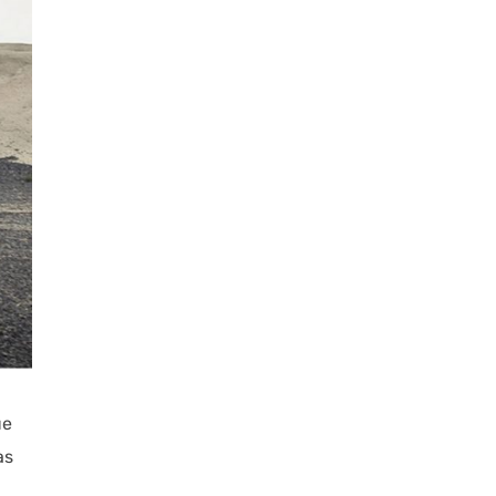
ue
as