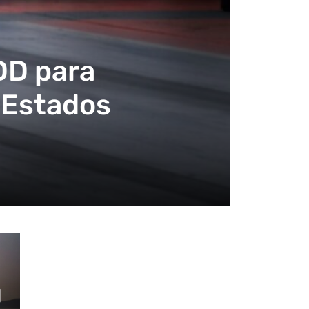
DD para
n Estados