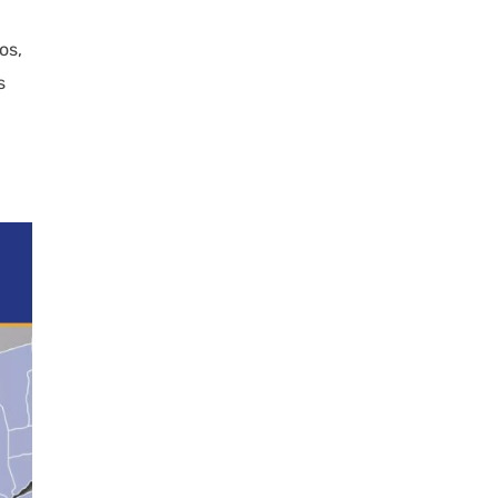
os,
s