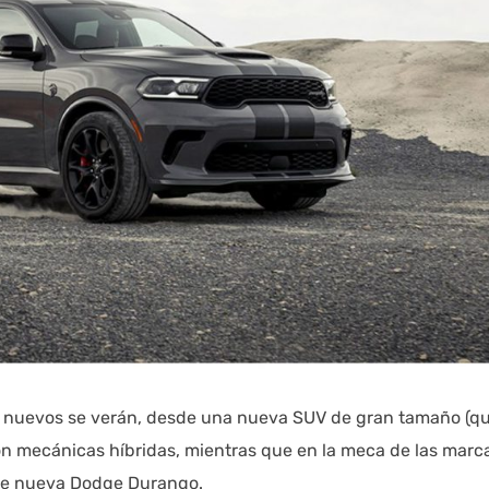
s nuevos se verán, desde una nueva SUV de gran tamaño (q
on mecánicas híbridas, mientras que en la meca de las marc
nte nueva Dodge Durango.