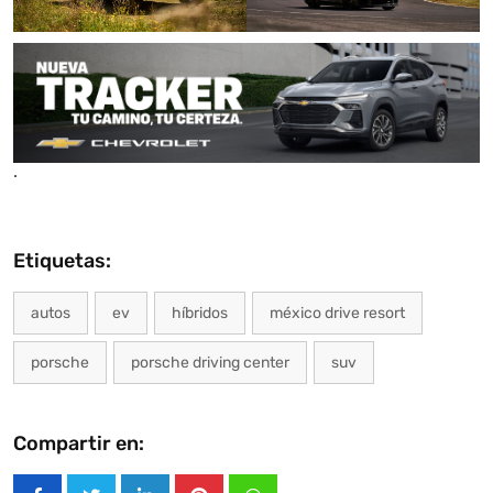
.
Etiquetas:
autos
ev
híbridos
méxico drive resort
porsche
porsche driving center
suv
Compartir en: