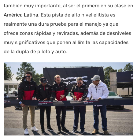
también muy importante, al ser el primero en su clase en
América Latina
. Esta pista de alto nivel elitista es
Autoanalítica IA
Agente Inteligente
realmente una dura prueba para el manejo ya que
ofrece zonas rápidas y reviradas, además de desniveles
Estoy aquí para encontrar lo que necesitas. ¿Qué estás
muy significativos que ponen al límite las capacidades
buscando? "Este asistente con IA (OpenAI) ofrece
de la dupla de piloto y auto.
información referencial que puede contener errores.
Asistente con IA en desarrollo. Autoanalítica optimiza
diariamente su exactitud."