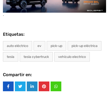
.
Etiquetas:
auto eléctrico
ev
pick-up
pick-up eléctrica
tesla
tesla cybertruck
vehículo electrico
Compartir en:
LinkedIn
Pinterest
Whatsapp