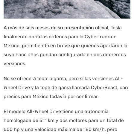
A
más de seis meses de su presentación oficial
, Tesla
finalmente abrió las órdenes para la Cybertruck en
México, permitiendo en breve que quienes apartaron la
Autoanalítica IA
Agente Inteligente
suya hace años puedan configurarla en dos diferentes
Estoy aquí para encontrar lo que necesitas. ¿Qué estás
versiones.
buscando? "Este asistente con IA (OpenAI) ofrece
información referencial que puede contener errores.
No se ofrecerá toda la gama, pero sí las versiones All-
Asistente con IA en desarrollo. Autoanalítica optimiza
Wheel Drive y la tope de gama llamada CyberBeast, con
diariamente su exactitud."
precios para México todavía por confirmar.
El modelo All-Wheel Drive tiene una autonomía
homologada de 511 km y dos motores para un total de
600 hp y una velocidad máxima de 180 km/h, pero