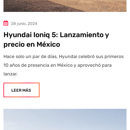
Autoanalítica IA
Agente Inteligente
28 junio, 2024
Estoy aquí para encontrar lo que necesitas. ¿Qué estás
Hyundai Ioniq 5: Lanzamiento y
buscando? "Este asistente con IA (OpenAI) ofrece
información referencial que puede contener errores.
precio en México
Asistente con IA en desarrollo. Autoanalítica optimiza
diariamente su exactitud."
Hace solo un par de días, Hyundai celebró sus primeros
10 años de presencia en México y aprovechó para
lanzar.
LEER MÁS