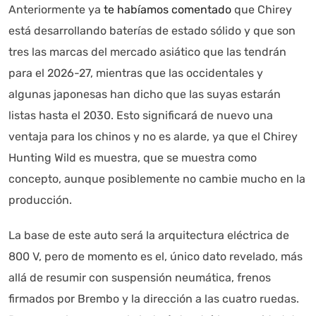
Anteriormente ya
te habíamos comentado
que Chirey
está desarrollando baterías de estado sólido y que son
tres las marcas del mercado asiático que las tendrán
para el 2026-27, mientras que las occidentales y
algunas japonesas han dicho que las suyas estarán
listas hasta el 2030. Esto significará de nuevo una
ventaja para los chinos y no es alarde, ya que el Chirey
Hunting Wild es muestra, que se muestra como
concepto, aunque posiblemente no cambie mucho en la
Autoanalítica IA
producción.
Agente Inteligente
La base de este auto será la arquitectura eléctrica de
Estoy aquí para encontrar lo que necesitas. ¿Qué estás
buscando? "Este asistente con IA (OpenAI) ofrece
800 V, pero de momento es el, único dato revelado, más
información referencial que puede contener errores.
allá de resumir con suspensión neumática, frenos
Asistente con IA en desarrollo. Autoanalítica optimiza
firmados por Brembo y la dirección a las cuatro ruedas.
diariamente su exactitud."