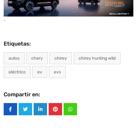
.
Etiquetas:
autos
chery
chirey
chirey hunting wild
eléctrico
ev
evs
Compartir en:
LinkedIn
Pinterest
Whatsapp