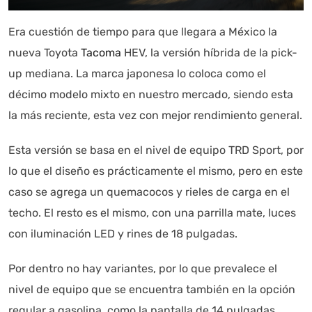
Era cuestión de tiempo para que llegara a México la
nueva Toyota
Tacoma
HEV, la versión híbrida de la pick-
up mediana. La marca japonesa lo coloca como el
Autoanalítica IA
Agente Inteligente
décimo modelo mixto en nuestro mercado, siendo esta
la más reciente, esta vez con mejor rendimiento general.
Estoy aquí para encontrar lo que necesitas. ¿Qué estás
buscando? "Este asistente con IA (OpenAI) ofrece
Esta versión se basa en el nivel de equipo TRD Sport, por
información referencial que puede contener errores.
lo que el diseño es prácticamente el mismo, pero en este
Asistente con IA en desarrollo. Autoanalítica optimiza
caso se agrega un quemacocos y rieles de carga en el
diariamente su exactitud."
techo. El resto es el mismo, con una parrilla mate, luces
con iluminación LED y rines de 18 pulgadas.
Por dentro no hay variantes, por lo que prevalece el
nivel de equipo que se encuentra también en la opción
regular a gasolina, como la pantalla de 14 pulgadas,