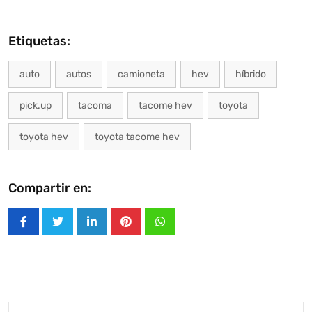
Etiquetas:
auto
autos
camioneta
hev
híbrido
pick.up
tacoma
tacome hev
toyota
toyota hev
toyota tacome hev
Compartir en:
LinkedIn
Pinterest
Whatsapp