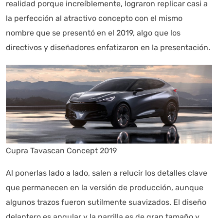
realidad porque increíblemente, lograron replicar casi a
la perfección al atractivo concepto con el mismo
nombre que se presentó en el 2019, algo que los
directivos y diseñadores enfatizaron en la presentación.
Autoanalítica IA
Agente Inteligente
Estoy aquí para encontrar lo que necesitas. ¿Qué estás
buscando? "Este asistente con IA (OpenAI) ofrece
información referencial que puede contener errores.
Asistente con IA en desarrollo. Autoanalítica optimiza
diariamente su exactitud."
Cupra Tavascan Concept 2019
Al ponerlas lado a lado, salen a relucir los detalles clave
que permanecen en la versión de producción, aunque
algunos trazos fueron sutilmente suavizados. El diseño
delantero es angular y la parrilla es de gran tamaño y