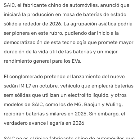
SAIC, el fabricante chino de automóviles, anunció que
iniciará la producción en masa de baterías de estado
sólido alrededor de 2026. La agrupación asiática podría
ser pionera en este rubro, pudiendo dar inicio a la
democratización de esta tecnología que promete mayor
Autoanalítica IA
Agente Inteligente
duración de la vida útil de las baterías y un mejor
rendimiento general para los EVs.
Estoy aquí para encontrar lo que necesitas. ¿Qué estás
buscando? "Este asistente con IA (OpenAI) ofrece
El conglomerado pretende el lanzamiento del nuevo
información referencial que puede contener errores.
sedán IM L7 en octubre, vehículo que empleará baterías
Asistente con IA en desarrollo. Autoanalítica optimiza
semisólidas que utilizan un electrolito líquido, y otros
diariamente su exactitud."
modelos de SAIC, como los de MG, Baojun y Wuling,
recibirán baterías similares en 2025. Sin embargo, el
verdadero avance llegaría en 2026.
SAIC no es el único fabricante chino de automóviles que