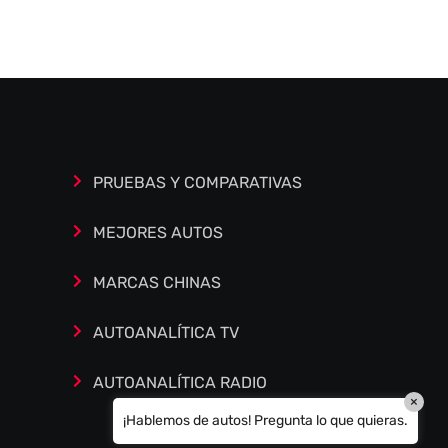
Autoanalítica IA
Agente Inteligente
Estoy aquí para encontrar lo que necesitas.
¿Qué estás buscando? "Este asistente con
IA (OpenAI) ofrece información referencial
que puede contener errores. Asistente con
PRUEBAS Y COMPARATIVAS
IA en desarrollo. Autoanalítica optimiza
diariamente su exactitud."
MEJORES AUTOS
MARCAS CHINAS
AUTOANALÍTICA TV
AUTOANALÍTICA RADIO
×
¡Hablemos de autos! Pregunta lo que quieras.