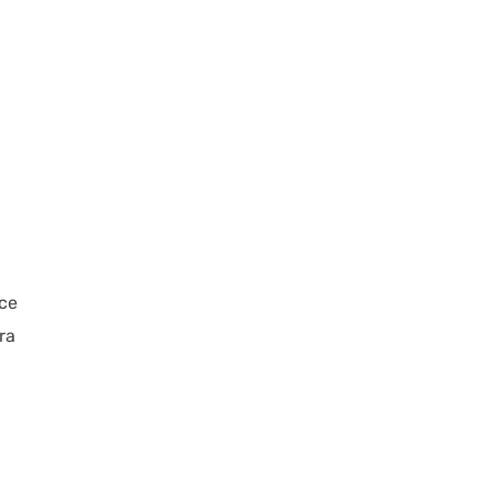
ice
ra