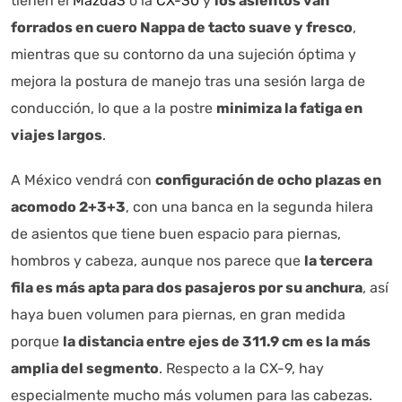
tienen el
Mazda3
o la
CX-30
y
los asientos van
forrados en cuero Nappa de tacto suave y fresco
,
mientras que su contorno da una sujeción óptima y
mejora la postura de manejo tras una sesión larga de
conducción, lo que a la postre
minimiza la fatiga en
viajes largos
.
A México vendrá con
configuración de ocho plazas en
acomodo 2+3+3
, con una banca en la segunda hilera
de asientos que tiene buen espacio para piernas,
hombros y cabeza, aunque nos parece que
la tercera
fila es más apta para dos pasajeros por su anchura
, así
haya buen volumen para piernas, en gran medida
porque
la distancia entre ejes de 311.9 cm es la más
amplia del segmento
. Respecto a la CX-9, hay
especialmente mucho más volumen para las cabezas.