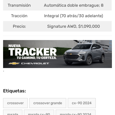
Transmisión
Automática doble embrague; 8
Tracción
Integral (70 atrás/30 adelante)
Precio:
Signature AWD, $1,090,000
.
Etiquetas:
crossover
crossover grande
cx-90 2024
mazda
mazda cx-90
mazda cx-90 2024