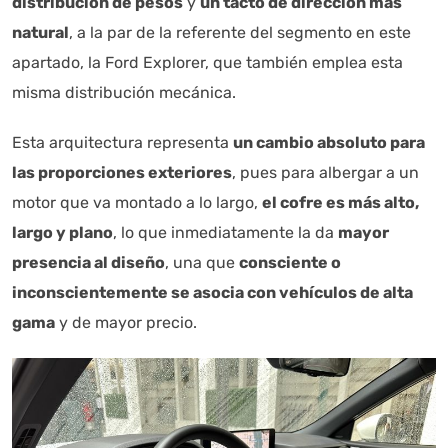
distribución de pesos
y
un tacto de dirección más
natural
, a la par de la referente del segmento en este
apartado, la Ford Explorer, que también emplea esta
misma distribución mecánica.
Esta arquitectura representa
un cambio absoluto para
las proporciones exteriores
, pues para albergar a un
motor que va montado a lo largo,
el cofre es más alto,
Autoanalítica IA
Agente Inteligente
largo y plano
, lo que inmediatamente la da
mayor
presencia al diseño
, una que
consciente o
Estoy aquí para encontrar lo que necesitas. ¿Qué estás
buscando? "Este asistente con IA (OpenAI) ofrece
inconscientemente se asocia con vehículos de alta
información referencial que puede contener errores.
gama
y de mayor precio.
Asistente con IA en desarrollo. Autoanalítica optimiza
diariamente su exactitud."