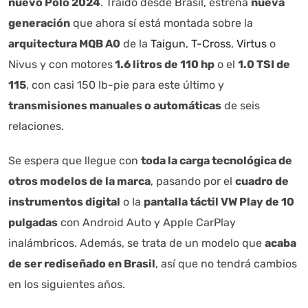
nuevo Polo 2024
. Traído desde Brasil, estrena
nueva
generación
que ahora sí está montada sobre la
arquitectura MQB A0
de la
Taigun
,
T-Cross
,
Virtus
o
Nivus y con motores
1.6 litros de 110 hp
o el
1.0 TSI de
115
, con casi 150 lb-pie para este último y
transmisiones manuales o automáticas
de seis
relaciones.
Se espera que llegue con
toda la carga tecnológica de
otros modelos de la marca
, pasando por el
cuadro de
instrumentos digital
o la
pantalla táctil VW Play de 10
pulgadas
con Android Auto y Apple CarPlay
inalámbricos. Además, se trata de un modelo que
acaba
de ser rediseñado en Brasil
, así que no tendrá cambios
en los siguientes años.