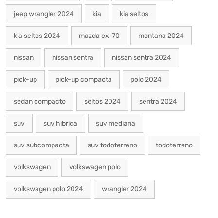
jeep wrangler 2024
kia
kia seltos
kia seltos 2024
mazda cx-70
montana 2024
nissan
nissan sentra
nissan sentra 2024
pick-up
pick-up compacta
polo 2024
sedan compacto
seltos 2024
sentra 2024
suv
suv hibrida
suv mediana
suv subcompacta
suv todoterreno
todoterreno
volkswagen
volkswagen polo
volkswagen polo 2024
wrangler 2024