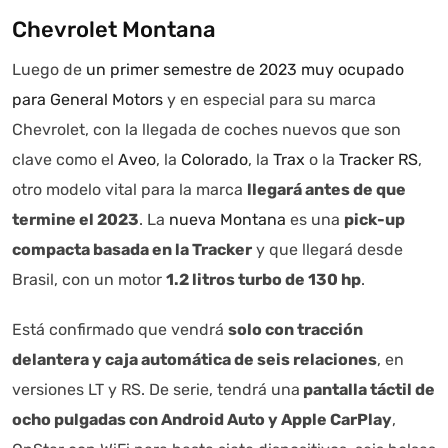
Chevrolet Montana
Luego de
un primer semestre de 2023 muy ocupado
para General Motors
y en especial para su marca
Chevrolet, con la llegada de coches nuevos que son
clave como el
Aveo
, la
Colorado
, la
Trax
o la
Tracker RS
,
otro modelo vital para la marca
llegará antes de que
termine el 2023
. La
nueva Montana
es una
pick-up
compacta basada en la Tracker
y que llegará desde
Brasil, con un motor
1.2 litros turbo de 130 hp
.
Está confirmado que vendrá
solo con tracción
Autoanalítica IA
Agente Inteligente
delantera y caja automática de seis relaciones
, en
versiones LT y RS. De serie, tendrá una
pantalla táctil de
Estoy aquí para encontrar lo que necesitas. ¿Qué estás
buscando? "Este asistente con IA (OpenAI) ofrece
ocho pulgadas con Android Auto y Apple CarPlay
,
información referencial que puede contener errores.