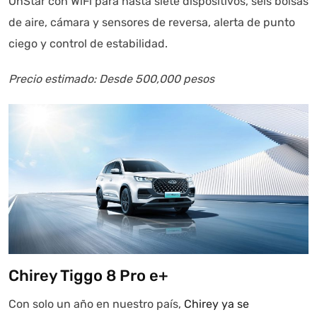
OnStar con WiFi para hasta siete dispositivos, seis bolsas
Asistente con IA en desarrollo. Autoanalítica optimiza
de aire, cámara y sensores de reversa, alerta de punto
diariamente su exactitud."
ciego y control de estabilidad.
Precio estimado: Desde 500,000 pesos
Chirey Tiggo 8 Pro e+
Con solo un año en nuestro país,
Chirey ya se